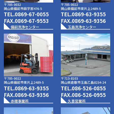
〒705-0032
〒705-0022
岡山県備前市麻字那476-5
岡山県備前市東片上2489-5
TEL.
0869-67-0055
TEL.
0869-63-9355
FAX.0869-67-9553
FAX.0869-63-9356
備前洗浄センター
玉島洗浄センター
〒705-0022
〒713-8103
岡山県備前市東片上2489-5
岡山県倉敷市玉島乙島8234-24
TEL.
0869-63-9355
TEL.
086-526-0855
FAX.0869-63-9356
FAX.086-526-0955
赤穂事業所
久喜営業所